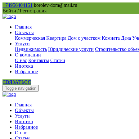
+74956404151
korolev-dom@mail.ru
Войти / Регистрация
Главная
Объекты
Коммерческая
Квартира
Дом с участком
Комната
Дача
Уч
Услуги
Недвижимость
Юридические услуги
Строительство объе
О компании
О нас
Контакты
Статьи
Ипотека
Избранное
СВЯЗАТЬСЯ
Toggle navigation
Главная
Объекты
Услуги
Ипотека
Избранное
О нас
Статьи