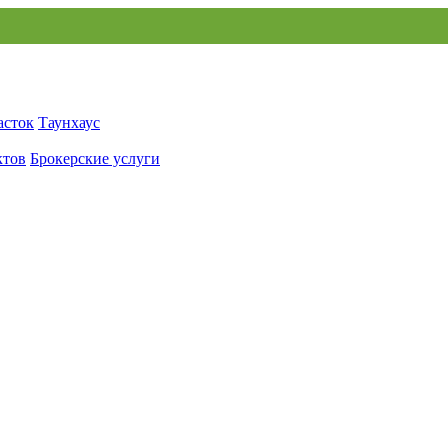
асток
Таунхаус
ктов
Брокерские услуги