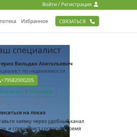
Войти / Регистрация
потека
Избранное
СВЯЗАТЬСЯ
аш специалист
герио Вильдан Ахатольевич
ециалист по недвижимости
+79582000205
Написать в WhatsApp
vegeriov@mail.ru
писаться на показ
тавьте заявку через удобный канал
зи, и специалист согласует время
осмотра объекта.