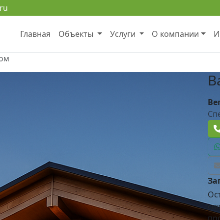
ru
Главная
Объекты
Услуги
О компании
И
ком
В
Ве
Сп
За
Ос
свя
пр